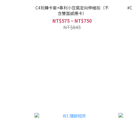
C4玩轉卡套+專利小豆腐定向伸縮扣（不
#
含雙面感應卡）
NT$575 ~ NT$750
NT$845