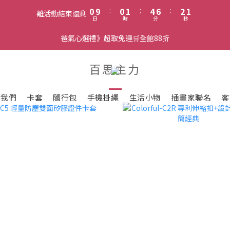
1
1
2
5
7
3
2
0
9
:
0
1
:
4
6
:
2
1
離活動結束還剩
日
時
分
秒
8
0
3
5
1
0
7
2
4
0
爸氣心選禮》超取免運🛒全館88折
6
1
3
5
0
2
百思主力
4
1
3
0
2
於我們
卡套
隨行包
手機掛繩
生活小物
插畫家聯名
客
1
0